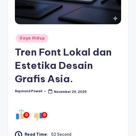
Posted
Gaya Hidup
in
Tren Font Lokal dan
Estetika Desain
Grafis Asia.
Raymond Powell
November 29, 2025
Posted
by
0
0
Read Time:
52 Second