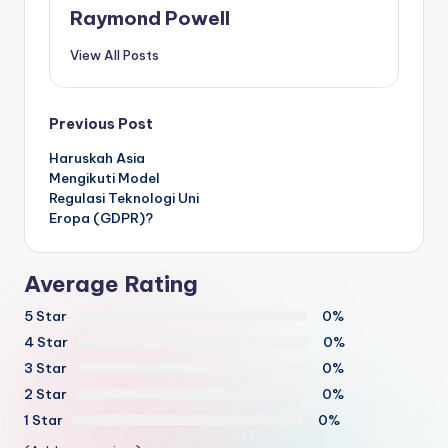
Raymond Powell
View All Posts
Post
Previous Post
Haruskah Asia
navigation
Mengikuti Model
Regulasi Teknologi Uni
Eropa (GDPR)?
Average Rating
5 Star
0%
4 Star
0%
3 Star
0%
2 Star
0%
1 Star
0%