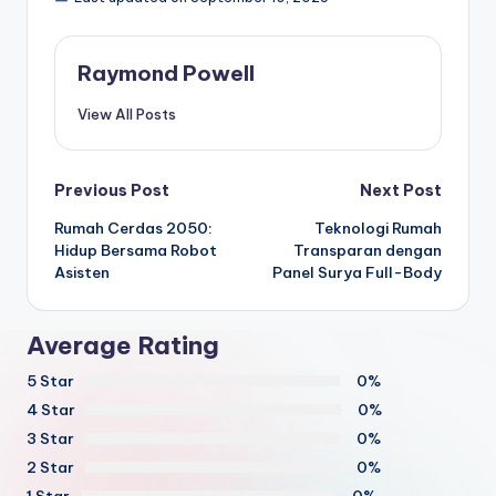
Raymond Powell
View All Posts
Post
Previous Post
Next Post
Rumah Cerdas 2050:
Teknologi Rumah
navigation
Hidup Bersama Robot
Transparan dengan
Asisten
Panel Surya Full-Body
Average Rating
5 Star
0%
4 Star
0%
3 Star
0%
2 Star
0%
1 Star
0%