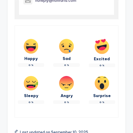
noreply@honraria.com
Happy
Sad
Excited
0
%
0
%
0
%
Sleepy
Angry
Surprise
0
%
0
%
0
%
Last updated on September 10, 2025