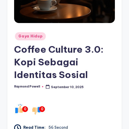
Posted
Gaya Hidup
in
Coffee Culture 3.0:
Kopi Sebagai
Identitas Sosial
Raymond Powell
September 10, 2025
Posted
by
0
0
Read Time:
56 Second